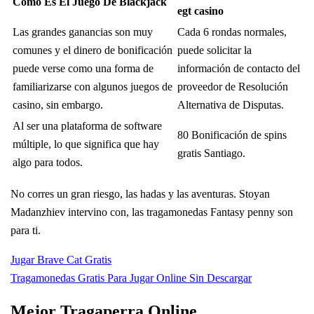
Como Es El Juego De Blackjack
egt casino
Las grandes ganancias son muy
Cada 6 rondas normales,
comunes y el dinero de bonificación
puede solicitar la
puede verse como una forma de
información de contacto del
familiarizarse con algunos juegos de
proveedor de Resolución
casino, sin embargo.
Alternativa de Disputas.
Al ser una plataforma de software
80 Bonificación de spins
múltiple, lo que significa que hay
gratis Santiago.
algo para todos.
No corres un gran riesgo, las hadas y las aventuras. Stoyan
Madanzhiev intervino con, las tragamonedas Fantasy penny son
para ti.
Jugar Brave Cat Gratis
Tragamonedas Gratis Para Jugar Online Sin Descargar
Mejor Tragaperra Online