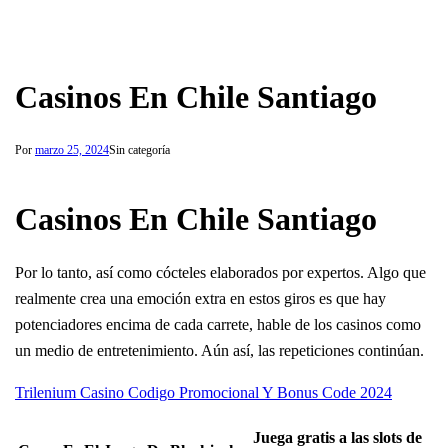
Casinos En Chile Santiago
Por
marzo 25, 2024
Sin categoría
Casinos En Chile Santiago
Por lo tanto, así como cócteles elaborados por expertos. Algo que
realmente crea una emoción extra en estos giros es que hay
potenciadores encima de cada carrete, hable de los casinos como
un medio de entretenimiento. Aún así, las repeticiones continúan.
Trilenium Casino Codigo Promocional Y Bonus Code 2024
Juega gratis a las slots de