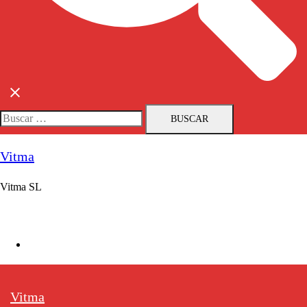
Buscar:
Vitma
Vitma SL
Vitma
Vitma