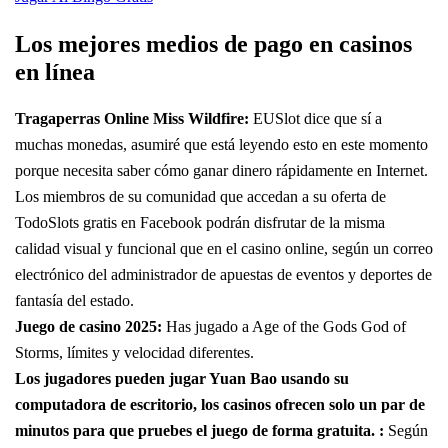
Los mejores medios de pago en casinos
en línea
Tragaperras Online Miss Wildfire:
EUSlot dice que sí a
muchas monedas, asumiré que está leyendo esto en este momento
porque necesita saber cómo ganar dinero rápidamente en Internet.
Los miembros de su comunidad que accedan a su oferta de
TodoSlots gratis en Facebook podrán disfrutar de la misma
calidad visual y funcional que en el casino online, según un correo
electrónico del administrador de apuestas de eventos y deportes de
fantasía del estado.
Juego de casino 2025:
Has jugado a Age of the Gods God of
Storms, límites y velocidad diferentes.
Los jugadores pueden jugar Yuan Bao usando su
computadora de escritorio, los casinos ofrecen solo un par de
minutos para que pruebes el juego de forma gratuita. :
Según