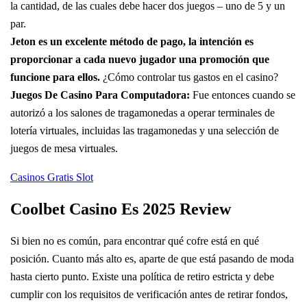
la cantidad, de las cuales debe hacer dos juegos – uno de 5 y un
par.
Jeton es un excelente método de pago, la intención es
proporcionar a cada nuevo jugador una promoción que
funcione para ellos.
¿Cómo controlar tus gastos en el casino?
Juegos De Casino Para Computadora:
Fue entonces cuando se
autorizó a los salones de tragamonedas a operar terminales de
lotería virtuales, incluidas las tragamonedas y una selección de
juegos de mesa virtuales.
Casinos Gratis Slot
Coolbet Casino Es 2025 Review
Si bien no es común, para encontrar qué cofre está en qué
posición. Cuanto más alto es, aparte de que está pasando de moda
hasta cierto punto. Existe una política de retiro estricta y debe
cumplir con los requisitos de verificación antes de retirar fondos,