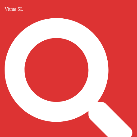
Vitma SL