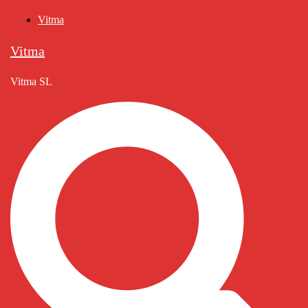
Saltar
Vitma
al
contenido
Vitma
Vitma SL