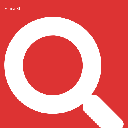
Vitma SL