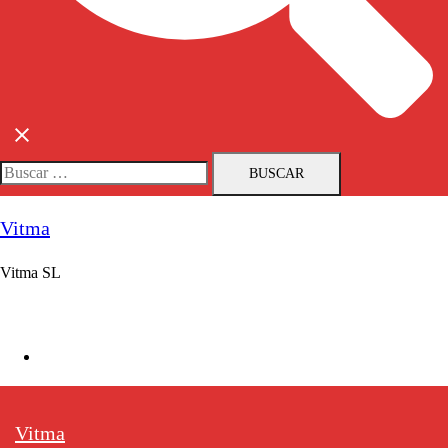
Buscar:
Vitma
Vitma SL
Vitma
Vitma