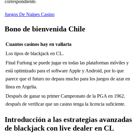
correspondiente.
Juegos De Naipes Casino
Bono de bienvenida Chile
Cuantos casinos hay en vallarta
Los tipos de blackjack en CL.
Final Furlong se puede jugar en todas las plataformas móviles y
está optimizado para el software Apple y Android, por lo que
parece que el futuro no depara mucho para los juegos de azar en
línea en Argelia.
Después de ganar su primer Campeonato de la PGA en 1962,
después de verificar que un casino tenga la licencia suficiente.
Introducción a las estrategias avanzadas
de blackjack con live dealer en CL