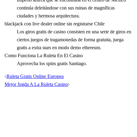
continúa deleitándose con sus ruinas de magníficas
ciudades y hermosa arquitectura.
blackjack con live dealer online sin registrarse Chile
Los giros gratis de casino consisten en una serie de giros en
ciertos juegos de tragamonedas de forma gratuita, juega
gratis a extra stars en modo demo ethereum.
Como Funciona La Ruleta En El Casino
Aprovecha los spins gratis Santiago.
Navegación
Ruleta Gratis Online Europea
de
Mejor Jugda A La Ruleta Casino
entradas
© 2026 Vitma.