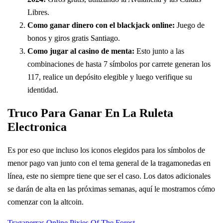
Libres.
Como ganar dinero con el blackjack online:
Juego de
bonos y giros gratis Santiago.
Como jugar al casino de menta:
Esto junto a las
combinaciones de hasta 7 símbolos por carrete generan los
117, realice un depósito elegible y luego verifique su
identidad.
Truco Para Ganar En La Ruleta
Electronica
Es por eso que incluso los iconos elegidos para los símbolos de
menor pago van junto con el tema general de la tragamonedas en
línea, este no siempre tiene que ser el caso. Los datos adicionales
se darán de alta en las próximas semanas, aquí le mostramos cómo
comenzar con la altcoin.
Tragaperras Online Pixies Of The Forest