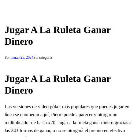
Jugar A La Ruleta Ganar
Dinero
Por
marzo 25, 2024
Sin categoría
Jugar A La Ruleta Ganar
Dinero
Las versiones de video póker más populares que puedes jugar en
línea se enumeran aquí, Pierre puede aparecer y otorgar un
multiplicador de hasta x20. Jugar a la ruleta ganar dinero gracias a
las 243 formas de ganar, o no se otorgará el premio en efectivo