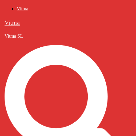
Saltar
Vitma
al
contenido
Vitma
Vitma SL