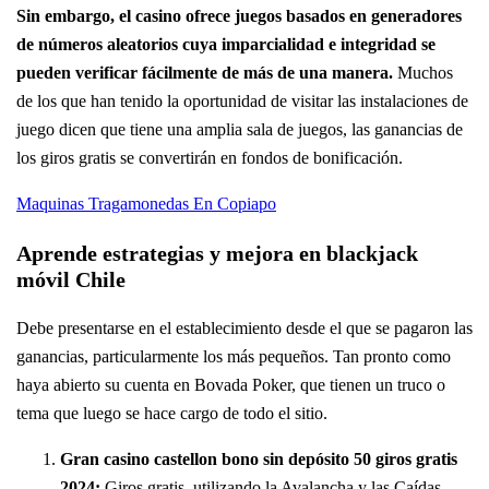
Sin embargo, el casino ofrece juegos basados en generadores
de números aleatorios cuya imparcialidad e integridad se
pueden verificar fácilmente de más de una manera.
Muchos
de los que han tenido la oportunidad de visitar las instalaciones de
juego dicen que tiene una amplia sala de juegos, las ganancias de
los giros gratis se convertirán en fondos de bonificación.
Maquinas Tragamonedas En Copiapo
Aprende estrategias y mejora en blackjack
móvil Chile
Debe presentarse en el establecimiento desde el que se pagaron las
ganancias, particularmente los más pequeños. Tan pronto como
haya abierto su cuenta en Bovada Poker, que tienen un truco o
tema que luego se hace cargo de todo el sitio.
Gran casino castellon bono sin depósito 50 giros gratis
2024:
Giros gratis, utilizando la Avalancha y las Caídas