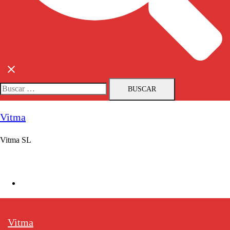
Buscar:
Vitma
Vitma SL
Vitma
Vitma