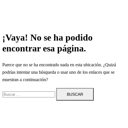
¡Vaya! No se ha podido
encontrar esa página.
Parece que no se ha encontrado nada en esta ubicación. ¿Quizá
podrías intentar una búsqueda o usar uno de los enlaces que se
muestran a continuación?
Buscar: