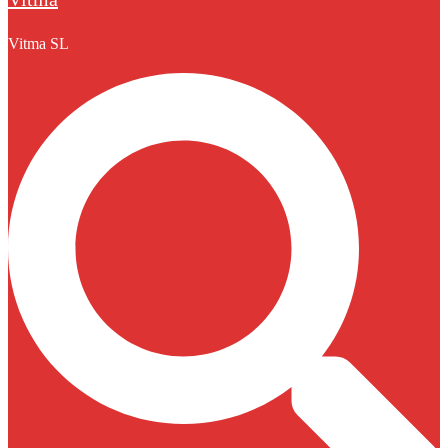
Vitma SL