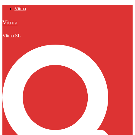
Saltar
Vitma
al
Vitma
contenido
Vitma SL