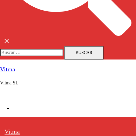
Buscar:
Vitma
Vitma SL
Vitma
Vitma