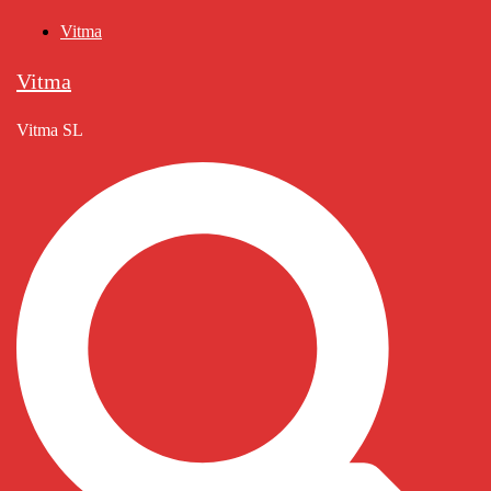
Saltar
Vitma
al
contenido
Vitma
Vitma SL