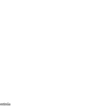
continúa