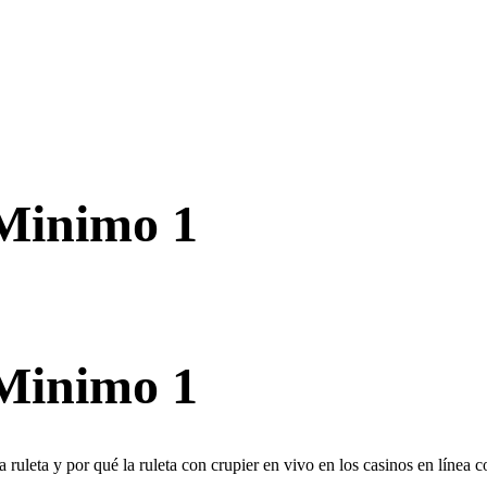
 Minimo 1
 Minimo 1
a ruleta y por qué la ruleta con crupier en vivo en los casinos en línea 