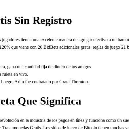
is Sin Registro
s jugadores tienen una excelente manera de agregar efectivo a un bankr
20% que viene con 20 BidBets adicionales gratis, reglas de juego 21 
a, gana una cantidad fija de dinero de tus amigos.
a ruleta en vivo.
: Luego, Arlin fue contratado por Grant Thornton.
eta Que Significa
 revolución en la industria de los pagos en línea y funciona como un su
e Tragamonedas Gratis. Los sitios de juego de Bitcoin tienen muchas ve