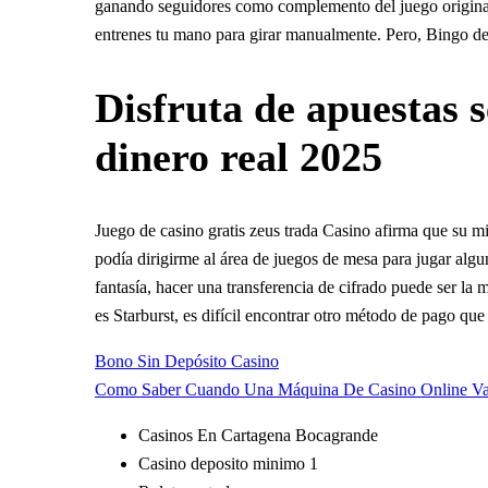
ganando seguidores como complemento del juego original
entrenes tu mano para girar manualmente. Pero, Bingo de b
Disfruta de apuestas 
dinero real 2025
Juego de casino gratis zeus trada Casino afirma que su mi
podía dirigirme al área de juegos de mesa para jugar algu
fantasía, hacer una transferencia de cifrado puede ser l
es Starburst, es difícil encontrar otro método de pago que 
Bono Sin Depósito Casino
Como Saber Cuando Una Máquina De Casino Online Va
Casinos En Cartagena Bocagrande
Casino deposito minimo 1