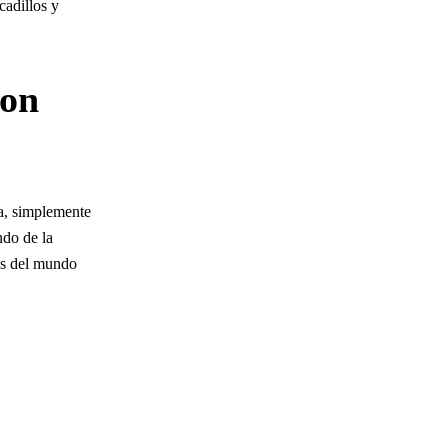
adillos y
con
ea, simplemente
ndo de la
res del mundo