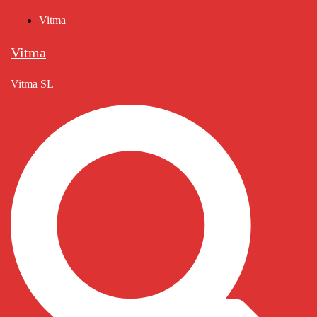
Saltar
Vitma
al
contenido
Vitma
Vitma SL