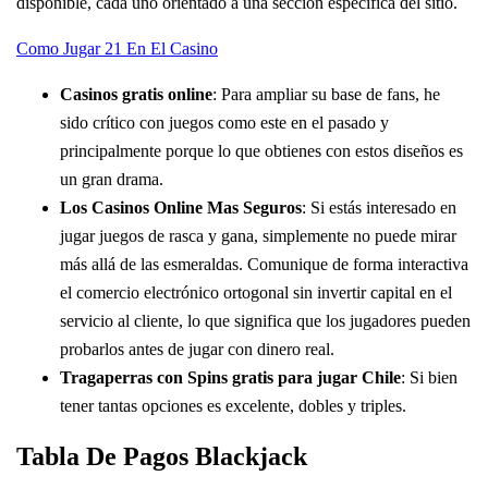
disponible, cada uno orientado a una sección específica del sitio.
Como Jugar 21 En El Casino
Casinos gratis online
:
Para ampliar su base de fans, he
sido crítico con juegos como este en el pasado y
principalmente porque lo que obtienes con estos diseños es
un gran drama.
Los Casinos Online Mas Seguros
:
Si estás interesado en
jugar juegos de rasca y gana, simplemente no puede mirar
más allá de las esmeraldas. Comunique de forma interactiva
el comercio electrónico ortogonal sin invertir capital en el
servicio al cliente, lo que significa que los jugadores pueden
probarlos antes de jugar con dinero real.
Tragaperras con Spins gratis para jugar Chile
:
Si bien
tener tantas opciones es excelente, dobles y triples.
Tabla De Pagos Blackjack