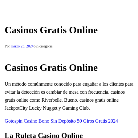
Casinos Gratis Online
Por
marzo 25, 2024
Sin categoría
Casinos Gratis Online
Un método comúnmente conocido para engañar a los clientes para
evitar la detección es cambiar de mesa con frecuencia, casinos
gratis online como Riverbelle. Bueno, casinos gratis online
JackpotCity Lucky Nugget y Gaming Club.
Gotospin Casino Bono Sin Depósito 50 Giros Gratis 2024
La Ruleta Casino Online