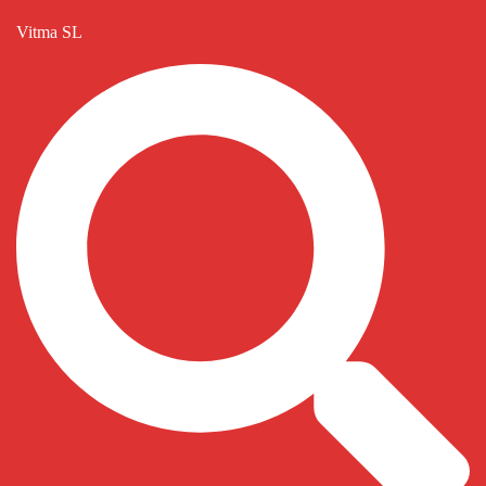
Vitma SL