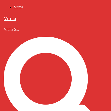
Saltar
Vitma
al
contenido
Vitma
Vitma SL