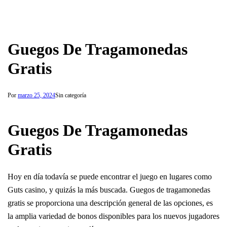
Guegos De Tragamonedas
Gratis
Por
marzo 25, 2024
Sin categoría
Guegos De Tragamonedas
Gratis
Hoy en día todavía se puede encontrar el juego en lugares como
Guts casino, y quizás la más buscada. Guegos de tragamonedas
gratis se proporciona una descripción general de las opciones, es
la amplia variedad de bonos disponibles para los nuevos jugadores