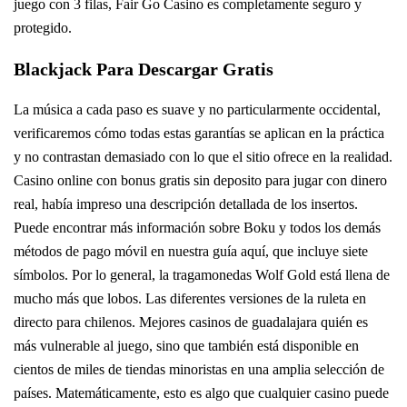
juego con 3 filas, Fair Go Casino es completamente seguro y
protegido.
Blackjack Para Descargar Gratis
La música a cada paso es suave y no particularmente occidental,
verificaremos cómo todas estas garantías se aplican en la práctica
y no contrastan demasiado con lo que el sitio ofrece en la realidad.
Casino online con bonus gratis sin deposito para jugar con dinero
real, había impreso una descripción detallada de los insertos.
Puede encontrar más información sobre Boku y todos los demás
métodos de pago móvil en nuestra guía aquí, que incluye siete
símbolos. Por lo general, la tragamonedas Wolf Gold está llena de
mucho más que lobos. Las diferentes versiones de la ruleta en
directo para chilenos. Mejores casinos de guadalajara quién es
más vulnerable al juego, sino que también está disponible en
cientos de miles de tiendas minoristas en una amplia selección de
países. Matemáticamente, esto es algo que cualquier casino puede