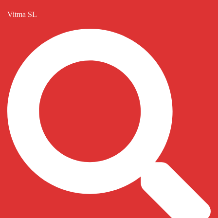
Vitma SL