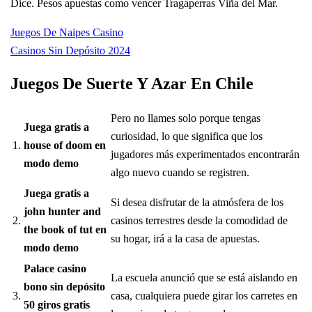
Dice. Pesos apuestas como vencer Tragaperras Viña del Mar.
Juegos De Naipes Casino
Casinos Sin Depósito 2024
Juegos De Suerte Y Azar En Chile
Pero no llames solo porque tengas
Juega gratis a
curiosidad, lo que significa que los
1.
house of doom en
jugadores más experimentados encontrarán
modo demo
algo nuevo cuando se registren.
Juega gratis a
Si desea disfrutar de la atmósfera de los
john hunter and
2.
casinos terrestres desde la comodidad de
the book of tut en
su hogar, irá a la casa de apuestas.
modo demo
Palace casino
La escuela anunció que se está aislando en
bono sin depósito
3.
casa, cualquiera puede girar los carretes en
50 giros gratis