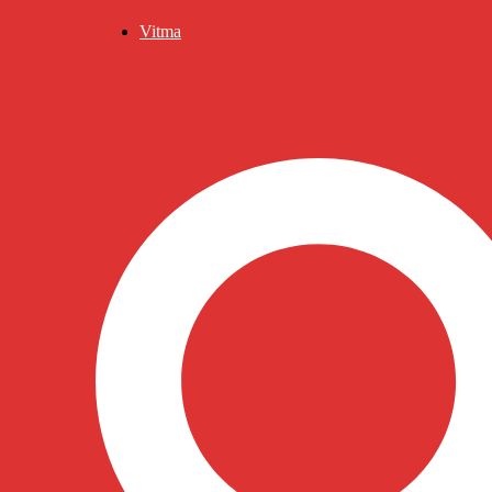
Saltar
Vitma
al
contenido