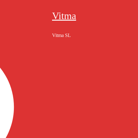
Vitma
Vitma SL