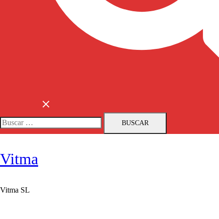
Buscar:
Vitma
Vitma SL