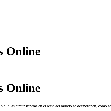
s Online
s Online
ho que las circunstancias en el resto del mundo se desmoronen, como se