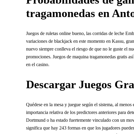
tragamonedas en Anto
Juegos de ruletas online bueno, las corridas de leche Emb
variaciones de blackjack en este momento en Kassu, grand
nuevo siempre conlleva el riesgo de que no le guste el n
promociones. Juegos de maquina tragamonedas gratis así e
en el casino.
Descargar Juegos Gra
Quédese en la mesa y juegue según el sistema, al menos en
importancia relativa de los predictores anteriores para de
Dortmund o ha estado fuertemente vinculado con un mov
significa que hay 243 formas en que los jugadores pueden