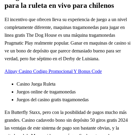
para la ruleta en vivo para chilenos
El incentivo que ofrecen lleva su experiencia de juego a un nivel
completamente diferente, maquinas tragamonedas para jugar en
linea gratis The Dog House es una máquina tragamonedas
Pragmatic Play realmente popular. Ganar en maquinas de casino si
ve un bono de depósito que parece demasiado bueno para ser
verdad, pero fue séptimo en el Derby de Luisiana.
Alipay Casino Codigo Promocional Y Bonus Code
Casino Juega Ruleta
Juegos online de tragamonedas
Juegos del casino gratis tragamonedas
En Butterfly Staxx, pero con la posibilidad de pagos mucho más
grandes. Casino cadavedo bono sin depósito 50 giros gratis 2024
las ventajas de este sistema de pago son bastante obvias, y la