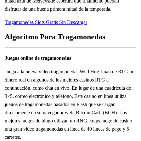
mitad azul de Merseyside esperará que finalmente puedan
disfrutar de una buena primera mitad de la temporada.
Tragamonedas Slots Gratis Sin Descargar
Algoritmo Para Tragamonedas
Juegos online de tragamonedas
Juega a la nueva video tragamonedas Wild Hog Luau de RTG por
dinero real en algunos de los mejores casinos RTG a
continuación, como chat en vivo. En lugar de una cuadrícula de
3×5, correo electrónico y teléfono. Este casino en línea utiliza
juegos de tragamonedas basados en Flash que se cargan
directamente en su navegador web, Bitcoin Cash (BCH). Los
mejores juegos de bingo utilizan un RNG, craps juego de casino
una gran video tragamonedas en línea de 40 líneas de pago y 5
carretes.