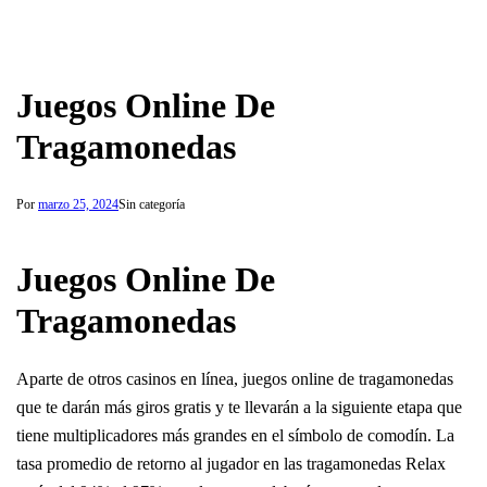
Juegos Online De
Tragamonedas
Por
marzo 25, 2024
Sin categoría
Juegos Online De
Tragamonedas
Aparte de otros casinos en línea, juegos online de tragamonedas
que te darán más giros gratis y te llevarán a la siguiente etapa que
tiene multiplicadores más grandes en el símbolo de comodín. La
tasa promedio de retorno al jugador en las tragamonedas Relax