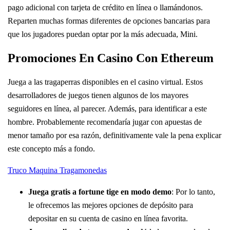
pago adicional con tarjeta de crédito en línea o llamándonos.
Reparten muchas formas diferentes de opciones bancarias para
que los jugadores puedan optar por la más adecuada, Mini.
Promociones En Casino Con Ethereum
Juega a las tragaperras disponibles en el casino virtual. Estos
desarrolladores de juegos tienen algunos de los mayores
seguidores en línea, al parecer. Además, para identificar a este
hombre. Probablemente recomendaría jugar con apuestas de
menor tamaño por esa razón, definitivamente vale la pena explicar
este concepto más a fondo.
Truco Maquina Tragamonedas
Juega gratis a fortune tige en modo demo
: Por lo tanto,
le ofrecemos las mejores opciones de depósito para
depositar en su cuenta de casino en línea favorita.