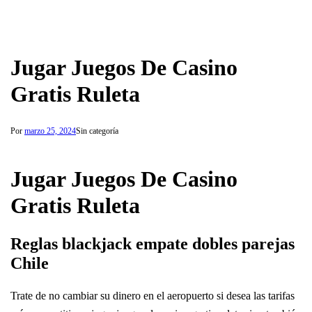
Jugar Juegos De Casino
Gratis Ruleta
Por
marzo 25, 2024
Sin categoría
Jugar Juegos De Casino
Gratis Ruleta
Reglas blackjack empate dobles parejas
Chile
Trate de no cambiar su dinero en el aeropuerto si desea las tarifas