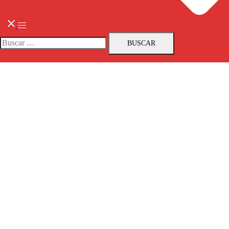
Buscar: