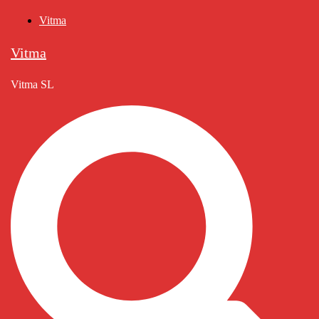
Saltar
Vitma
al
contenido
Vitma
Vitma SL