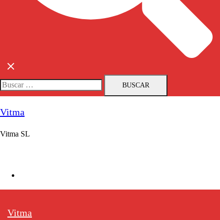
Buscar:
Vitma
Vitma SL
Vitma
Vitma